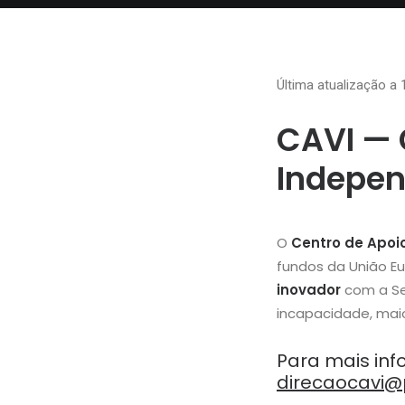
Última atualização a
CAVI — 
Indepen
O
Centro de Apoi
fundos da União E
inovador
com a Seg
incapacidade, maio
Para mais inf
direcaocavi@