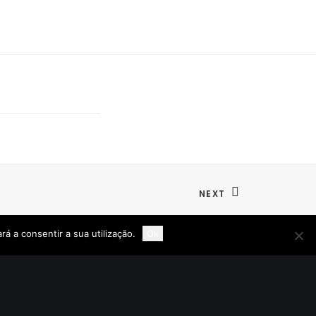
NEXT
rá a consentir a sua utilização.
Ok