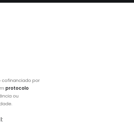
 cofinanciado por
 um
protocolo
ência ou
idade.
: