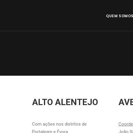
QUEM SOMO
ALTO ALENTEJO
AV
Com ações nos distritos de
Coord
Portalegre e Évora
João So