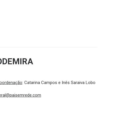
ODEMIRA
oordenação
: Catarina Campos e Inês Saraiva Lobo
eral@paisemrede.com