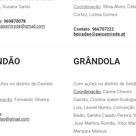
, Susana Sardo
Coordenação
:
Sílvia Alves, Céli
Cortez,
Licínia Gomes
o: 969870078
.paisemrede@gmail.com
Contato: 966707222
beiradao@paisemrede.pt
NDÃO
GRÂNDOLA
es no distrito de Castelo
Com ações no distrito de Setú
Coordenação
:
Carina Chaves
enação
: Fernando Oliveira
Gamito, Cristina Isabel Rodrigu
Luis, Leonel Nunes, Conceição
o:
Baião, Sandra Caiado Pereira, V
dao@gmail.com
José Martins Romão, Vitor Ma
Marques Mateus