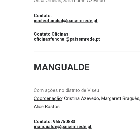
Orisa Ornelas, Sara Lume Azevedo
Contato:
nucleofunchal@paisemrede.pt
Contato Oficinas:
oficinasfunchal@paisemrede.pt
MANGUALDE
Com ações no distrito de Viseu
Coordenação
:
Cristina Azevedo, Margarett Braguês
Alice Bastos
Contato: 965750883
mangualde@paisemrede.pt