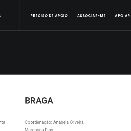
S
PRECISO DE APOIO
ASSOCIAR-ME
APOIAR
BRAGA
nta
Coordenação
:
Anabela Oliveira,
Margarida Dias