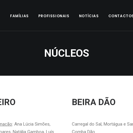
S
FAMÍLIAS
PROFISSIONAIS
NOTÍCIAS
CONTACTO
NÚCLEOS
EIRO
BEIRA DÃO
enação
: Ana Lúcia Simões,
Carregal do Sal, Mortágua e Sa
ares, Natália Gamboa, Luís
Comba Dão