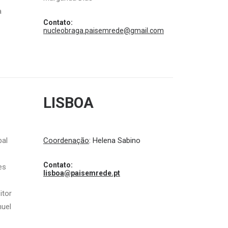
a
Contato:
nucleobraga.paisemrede@gmail.com
LISBOA
bal
Coordenação
: Helena Sabino
Contato:
es
lisboa@paisemrede.pt
itor
nuel