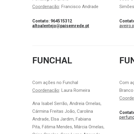
Coordenação
:
Francisco Andrade
Simões
Contato: 964515312
Contat
altoalentejo@paisemrede.pt
aveiro
FUNCHAL
FU
Com ações no Funchal
Com açõ
Coordenação
: Laura Romeira
Branco
Coord
Ana Isabel Serrão, Andreia Ornelas,
Cármina Freitas João, Carolina
Contat
perfun
Andrade, Elsa Jardim, Fabiana
Pita, Fátima Mendes, Márcia Ornelas,