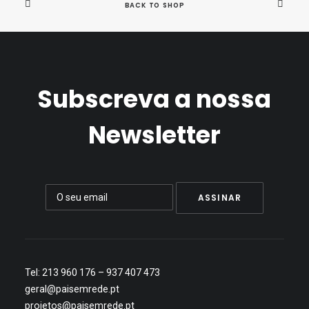
BACK TO SHOP
€
6.00
Subscreva a nossa
Newsletter
Tel: 213 960 176 – 937 407 473
geral@paisemrede.pt
projetos@paisemrede.pt