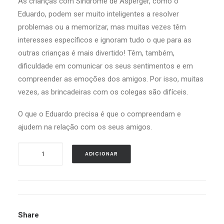
As crianças com Síndrome de Asperger, como o
Eduardo, podem ser muito inteligentes a resolver
Search
problemas ou a memorizar, mas muitas vezes têm
interesses específicos e ignoram tudo o que para as
outras crianças é mais divertido! Têm, também,
dificuldade em comunicar os seus sentimentos e em
compreender as emoções dos amigos. Por isso, muitas
vezes, as brincadeiras com os colegas são difíceis.
O que o Eduardo precisa é que o compreendam e
ajudem na relação com os seus amigos.
Quantidade
ADICIONAR
de
"Olá,
Eu
sou
o
Share