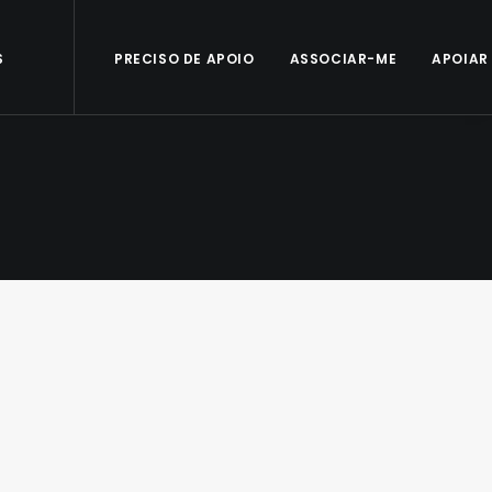
S
PRECISO DE APOIO
ASSOCIAR-ME
APOIAR
#25 – Março 2024