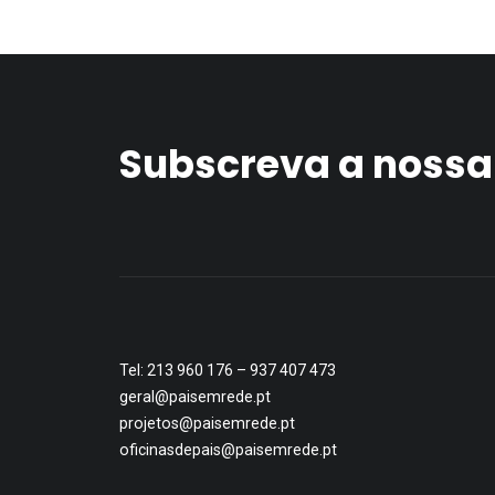
Subscreva a nossa
Tel: 213 960 176 – 937 407 473
geral@paisemrede.pt
projetos@paisemrede.pt
oficinasdepais@paisemrede.pt